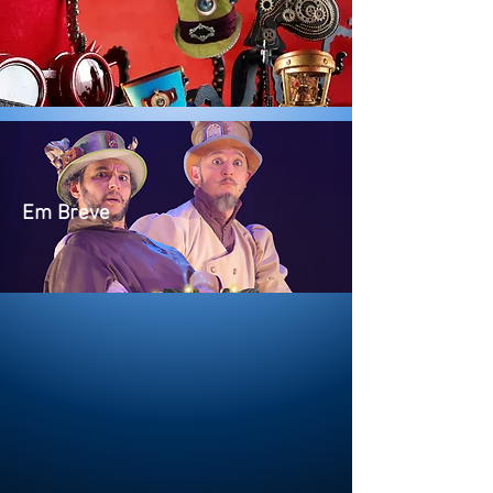
Em Breve