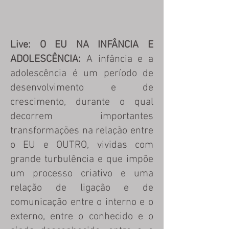
Live: O EU NA INFÂNCIA E
ADOLESCÊNCIA:
A infância e a
adolescência é um período de
desenvolvimento e de
crescimento, durante o qual
decorrem importantes
transformações na relação entre
o EU e OUTRO, vividas com
grande turbulência e que impõe
um processo criativo e uma
relação de ligação e de
comunicação entre o interno e o
externo, entre o conhecido e o