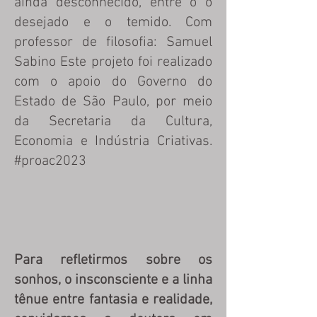
ainda desconhecido, entre o o
desejado e o temido. Com
professor de filosofia: Samuel
Sabino Este projeto foi realizado
com o apoio do Governo do
Estado de São Paulo, por meio
da Secretaria da Cultura,
Economia e Indústria Criativas.
#proac2023
Para refletirmos sobre os
sonhos, o insconsciente e a linha
tênue entre fantasia e realidade,