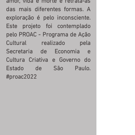
amor, vida e morte e retrata-as
das mais diferentes formas. A
exploração é pelo inconsciente.
Este projeto foi contemplado
pelo PROAC - Programa de Ação
Cultural realizado pela
Secretaria de Economia e
Cultura Criativa e Governo do
Estado de São Paulo.
#proac2022