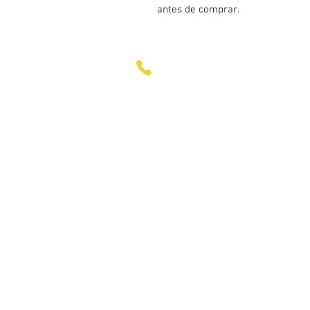
antes de comprar.
+55 11 98547-0183 I +55 11 