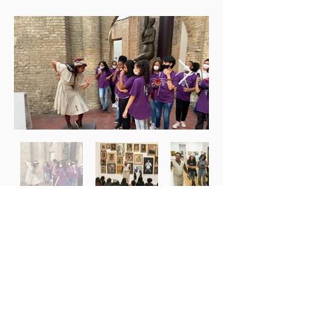
+55 11 98547-0183
I
+55 11 95489-
1908