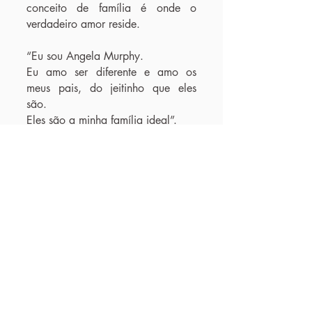
conceito de família é onde o
verdadeiro amor reside.
“Eu sou Angela Murphy.
Eu amo ser diferente e amo os
meus pais, do jeitinho que eles
são.
Eles são a minha família ideal”.
Para contar essa história utilizamos
a ficção-científica, que é uma
poderosa ferramenta para discutir
as relações humanas. A aventura
existencial é envolvida por uma
jornada típica dos livros de ficção
científica que se deparam com a
ciência como pano de fundo da
trama. Angela Murphy viaja
acompanhada de seu gato de